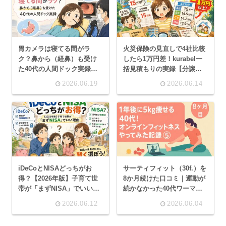
胃カメラは寝てる間がラ
火災保険の見直しで4社比較
ク？鼻から（経鼻）も受け
したら1万円差！kurabel一
た40代の人間ドック実録
括見積もりの実録【分譲マ
【経口との違い】
ンション】
2026.06.19
2026.06.14
iDeCoとNISAどっちがお
サーティフィット（30f.）を
得？【2026年版】子育て世
8か月続けた口コミ｜運動が
帯が「まずNISA」でいい理
続かなかった40代ワーママ
由
の本音レビュー
2026.06.12
2026.06.04