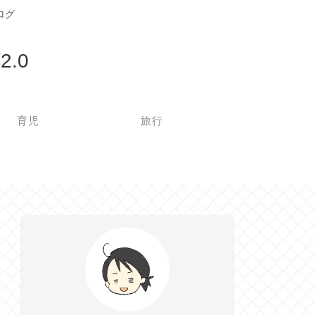
ログ
.0
育児
旅行