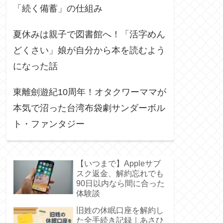
「続く備蓄」の仕組み
夏休みは親子で図書館へ！「活字めん
どくさい」娘が自分から本を読むよう
になった話
東離劍遊紀10周年！オタクワーママが
本気で沼った台湾布袋劇サンダーボル
ト・ファンタジー
【いつまで】Appleサブ
スク返金、解約忘れでも
90日以内なら間に合った
体験談
旧姓の休眠口座を解約し
た全手続き記録｜あさひ