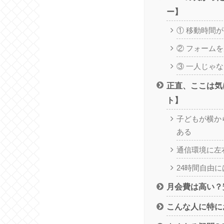
ー】
① 移動時間
② フォーム
③ 一人じゃ
正直、ここは気
ト】
子どもが横か
ある
通信環境に左
24時間自由
月会費は高い？
こんな人に特に