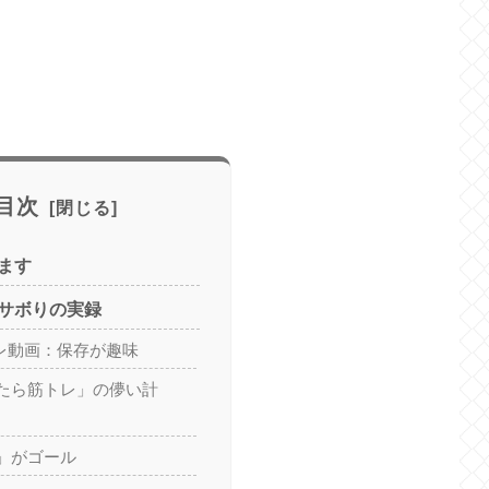
目次
ます
サボりの実録
筋トレ動画：保存が趣味
たら筋トレ」の儚い計
」がゴール