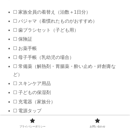
☐ 家族全員の着替え（泊数＋1日分）
☐ パジャマ（着慣れたものがおすすめ）
☐ 歯ブラシセット（子ども用）
☐ 保険証
☐ お薬手帳
☐ 母子手帳（乳幼児の場合）
☐ 常備薬（解熱剤・胃腸薬・酔い止め・絆創膏な
ど）
☐ スキンケア用品
☐ 子どもの保湿剤
☐ 充電器（家族分）
☐ 電源タップ
☐ ビニール袋・ジップ袋
プライバシーポリシー
お問い合わせ
☐ 衣類圧縮袋