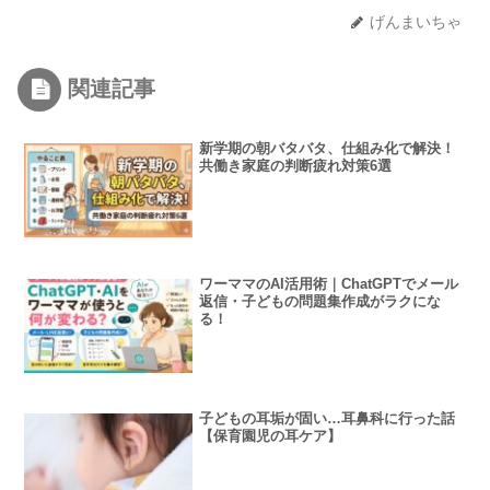
げんまいちゃ
関連記事
新学期の朝バタバタ、仕組み化で解決！
共働き家庭の判断疲れ対策6選
ワーママのAI活用術｜ChatGPTでメール
返信・子どもの問題集作成がラクにな
る！
子どもの耳垢が固い…耳鼻科に行った話
【保育園児の耳ケア】