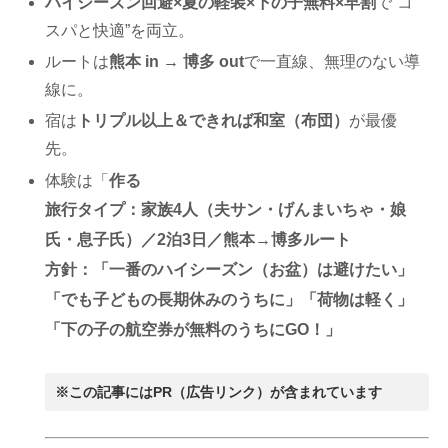
ハイシーズン回避×夏の軽装×下の子無料×早割
で“コ
スパと快適”を両立。
ルートは
熊本 in → 博多 out
で一直線、無理のない導
線に。
宿は
トリプル以上＆できれば和室（布団）
が最優
先。
体験は「
作る
旅行タイプ
：家族4人（夫サン・げんまいちゃ・娘
氏・息子氏）／2泊3日／熊本→博多ルート
方針
：「一番のハイシーズン（お盆）は避けたい」
「でも子どもの長期休みのうちに」「荷物は軽く」
「下の子の航空券が無料のうちにGO！」
※この記事にはPR（広告リンク）が含まれています