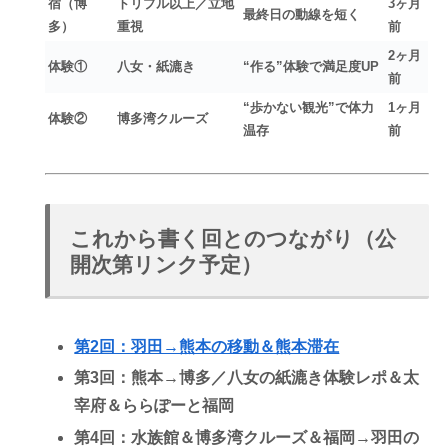
宿（博
トリプル以上／立地
3ヶ月
最終日の動線を短く
多）
重視
前
2ヶ月
体験①
八女・紙漉き
“作る”体験で満足度UP
前
“歩かない観光”で体力
1ヶ月
体験②
博多湾クルーズ
温存
前
これから書く回とのつながり（公
開次第リンク予定）
第2回：羽田→熊本の移動＆熊本滞在
第3回：熊本→博多／八女の紙漉き体験レポ＆太
宰府＆ららぽーと福岡
第4回：水族館＆博多湾クルーズ＆福岡→羽田の