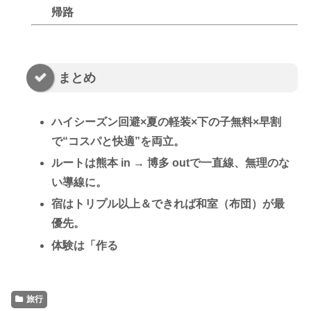
帰路
まとめ
ハイシーズン回避×夏の軽装×下の子無料×早割
で“コスパと快適”を両立。
ルートは
熊本 in → 博多 out
で一直線、無理のな
い導線に。
宿は
トリプル以上＆できれば和室（布団）
が最
優先。
体験は「
作る
旅行