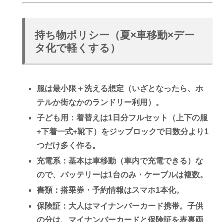
持ち物ポリシー（夏×車移動×デー
タ化で軽くする）
服は
最小限＋洗える
想定（いざとなったら、ホ
テルか街なかのランドリー利用）。
子ども用：着替えは
1日分フルセット（上下の服
+下着一式+靴下）をジップロックで日数分より1
つだけ多く作る
。
充電系：基本は車移動（車内で充電できる）な
ので、
バッテリーは1台のみ・ケーブルは複数。
書類：搭乗券・予約情報は
スマホ1本化
。
保険証：大人はマイナンバーカード携帯。子供
の分は、マイナンバーカードと保険証を表裏両