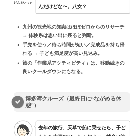
げんまいちゃ
んだけどな〜。八女？
九州の観光地の知識はほぼゼロからのリサーチ
→
体験系は思い出に残る
と判断。
手先を使う／待ち時間が短い／完成品を持ち帰
れる →
子ども満足度が高い
見込み。
旅の「作業系アクティビティ」は、移動続きの
良い
クールダウン
にもなる。
博多湾クルーズ（最終日に“ながめる休
憩”）
去年の旅行、天草で船に乗せたら、子ど