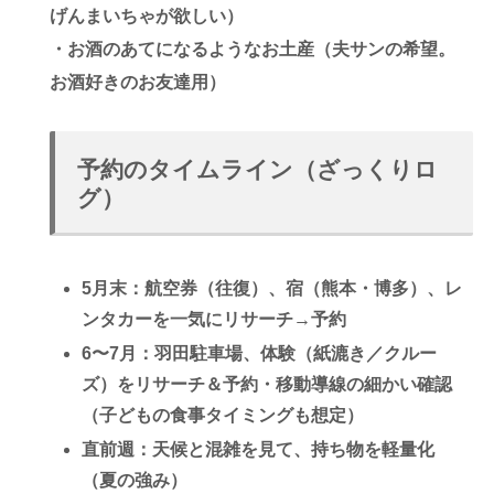
げんまいちゃが欲しい）
・お酒のあてになるようなお土産（夫サンの希望。
お酒好きのお友達用）
予約のタイムライン（ざっくりロ
グ）
5月末
：航空券（往復）、宿（熊本・博多）、レ
ンタカーを一気にリサーチ→予約
6〜7月
：羽田駐車場、体験（紙漉き／クルー
ズ）をリサーチ＆予約・移動導線の細かい確認
（子どもの食事タイミングも想定）
直前週
：天候と混雑を見て、持ち物を
軽量化
（夏の強み）