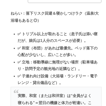
ねらい
：落下リスク回避＆寝かしつけラク（温泉/大
浴場もあると◎）
✅
トリプル以上
が取れること（息子氏は添い寝
だが、娘氏は1人分のスペースが必要）。
✅
和室（布団）
があれば最優先。ベッド落下の
心配が少ないし、広いことが多い。
✅ 立地：
移動導線に無理がない
場所（駐車場あ
り・訪問予定の観光地の近隣など）。
✅ 子連れ向け設備（大浴場・ランドリー・電子
レンジ・貸出備品など）。
実際、和室（または和洋室）は“全員がよく
寝られる”＝翌日の
機嫌と体力が桁違い
。こ