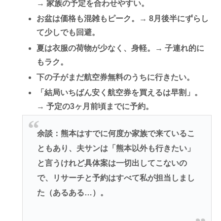
→ 家族の予定を合わせやすい。
お盆は価格も混雑もピーク。→
8月後半
にずらし
て少しでも回避。
夏は衣服の荷物が少なく、身軽。→ 子連れ的に
もラク。
下の子がまだ航空券無料
のうちに行きたい。
「結局いちばん安く航空券を買えるは
早割
」。
→ 予定の3ヶ月前頃までに予約。
余談：熊本はすでに何度か家族で来ているこ
ともあり、夫サンは「熊本以外も行きたい」
と言うけれど
具体案は一切出してこない
の
で、リサーチと予約はすべて私が担当しまし
た（あるある…）。