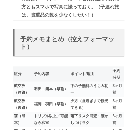
方ともスマホで写真に撮っておく。（子連れ旅
は、貴重品の数を少なくしたい！）
予約メモまとめ（控えフォーマッ
ト）
予約
区分
予約内容
ポイント/理由
時期
航空券
下の子無料のうち＆朝
3ヶ月
羽田→熊本（早割）
（往路）
一
前
航空券
夕方（昼過ぎまで観光
3ヶ月
福岡→羽田（早割）
（復路）
できる）
前
宿（熊
トリプル以上／可能
落下リスク回避・寝か
3ヶ月
本）
なら和室
しつけラク
前