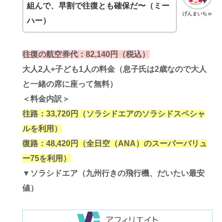
組んで、
早割
で往復とも確保だ〜（ミー
げんまいちゃ
ハー）
往復の航空券代：82,140円（税込）
大人2人+子ども1人の料金（息子氏は2歳なので大人
と一緒の席に座って無料）
＜料金内訳＞
往路：33,720円（ソラシドエアのソラシドスペシャ
ルを利用）
復路：48,420円（全日空（ANA）のスーパーバリュ
ー75を利用）
▼ソラシドエア（九州行きの飛行機、だいたい最安
値）