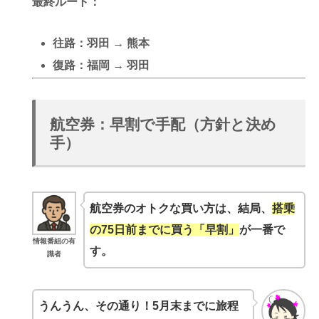
最終ルート
：
往路：羽田 →
熊本
復路：
福岡
→ 羽田
航空券：早割で手配（方針と決め
手）
航空券のオトクな買い方
は、結局、
搭乗
の75日前までに買う「早割」
が一番で
情報番組の有
す。
識者
うんうん、その通り！5月末までに旅程