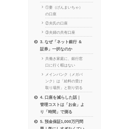
①妻（げんまいちゃ）
の口座
②夫氏の口座
③夫婦の共有口座
3. なぜ「ネット銀行 ＆
証券」一択なのか
共働き家庭に、銀行窓
口に行く暇はない
メインバンク（メガバ
ンク）は「給料の受け
取り場所」と割り切る
4. 口座を減らした話｜
管理コストは「お金」よ
り「時間」で測る
5. 預金保証1,000万円問
題｜気にしすぎなくてい