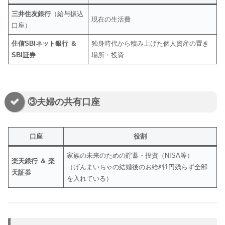
三井住友銀行
（給与振込
現在の生活費
口座）
住信SBIネット銀行 ＆
独身時代から積み上げた個人資産の置き
SBI証券
場所・投資
③夫婦の共有口座
口座
役割
家族の未来のための貯蓄・投資（NISA等）
楽天銀行 ＆ 楽
（げんまいちゃの結婚後のお給料1円残らず全部
天証券
を入れている）