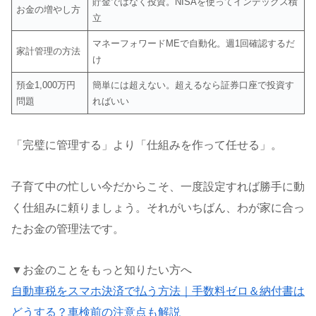
貯金ではなく投資。NISAを使ってインデックス積
お金の増やし方
立
マネーフォワードMEで自動化。週1回確認するだ
家計管理の方法
け
預金1,000万円
簡単には超えない。超えるなら証券口座で投資す
問題
ればいい
「完璧に管理する」より「仕組みを作って任せる」。
子育て中の忙しい今だからこそ、一度設定すれば勝手に動
く仕組みに頼りましょう。それがいちばん、わが家に合っ
たお金の管理法です。
▼お金のことをもっと知りたい方へ
自動車税をスマホ決済で払う方法｜手数料ゼロ＆納付書は
どうする？車検前の注意点も解説