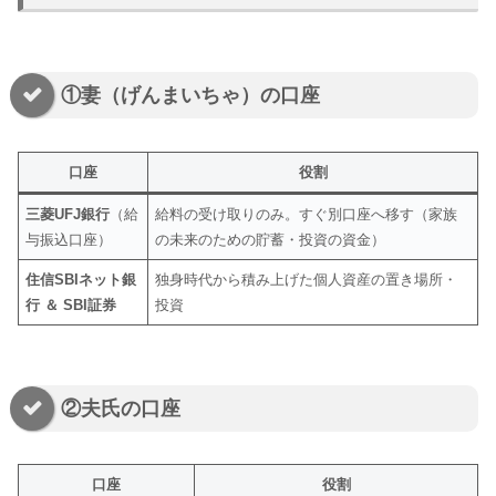
①妻（げんまいちゃ）の口座
口座
役割
三菱UFJ銀行
（給
給料の受け取りのみ。すぐ別口座へ移す（家族
与振込口座）
の未来のための貯蓄・投資の資金）
住信SBIネット銀
独身時代から積み上げた個人資産の置き場所・
行 ＆ SBI証券
投資
②夫氏の口座
口座
役割