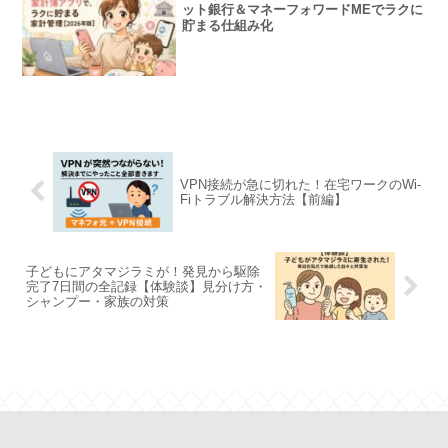
ット銀行＆マネーフォワードMEでラクに
貯まる仕組み化
VPN接続が急に切れた！在宅ワークのWi-
Fiトラブル解決方法【前編】
子どもにアタマジラミが！発見から駆除
完了7日間の全記録【体験談】見分け方・
シャンプー・家族の対策