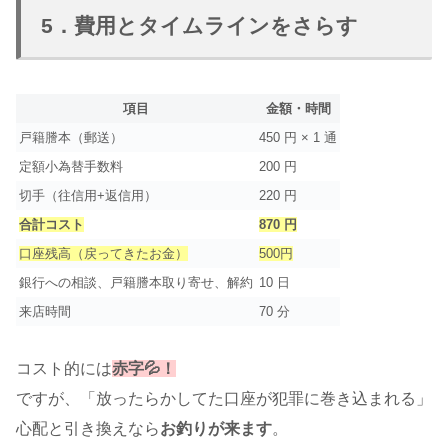
5．費用とタイムラインをさらす
項目
金額・時間
戸籍謄本（郵送）
450 円 × 1 通
定額小為替手数料
200 円
切手（往信用+返信用）
220 円
合計コスト
870 円
口座残高（戻ってきたお金）
500円
銀行への相談、戸籍謄本取り寄せ、解約
10 日
来店時間
70 分
コスト的には
赤字💦！
ですが、「放ったらかしてた口座が犯罪に巻き込まれる」
心配と引き換えなら
お釣りが来ます
。