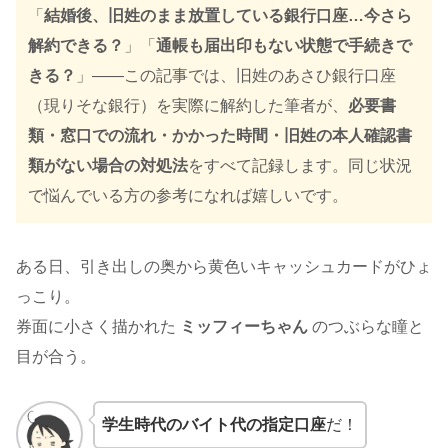
「
結婚後、旧姓のまま放置している銀行口座…今さら
解約できる？
」「
通帳も届出印もない状態で手続きで
きる？
」——この記事では、旧姓のあさひ銀行口座
（現りそな銀行）を実際に解約した筆者が、
必要書
類・窓口での流れ・かかった時間・旧姓の本人確認書
類がない場合の対処法
をすべて記録します。同じ状況
で悩んでいる方の参考になれば嬉しいです。
ある日、引き出しの奥から黄色いキャッシュカードがひょ
っこり。
券面に小さく描かれた
ミッフィーちゃん
のつぶらな瞳と
目が合う。
学生時代のバイト代の指定口座
だ！