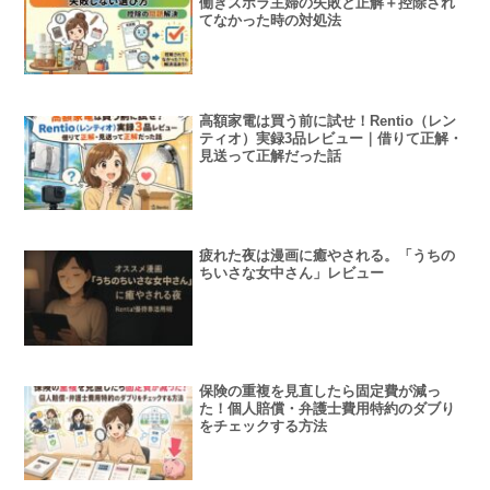
働きズボラ主婦の失敗と正解＋控除され
てなかった時の対処法
高額家電は買う前に試せ！Rentio（レン
ティオ）実録3品レビュー｜借りて正解・
見送って正解だった話
疲れた夜は漫画に癒やされる。「うちの
ちいさな女中さん」レビュー
保険の重複を見直したら固定費が減っ
た！個人賠償・弁護士費用特約のダブり
をチェックする方法