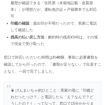
履歴が確認できる「住民票（本籍地記載・改製原
本）」が理想だが、運転免許証＋戸籍謄本でも対応
可
印鑑の確認
：届出印が不明だったので、実家に電話
して確認した
残高の払い戻し方法
：解約時の残高¥340は、その場
で現金で受け取った
窓口で対応いただいた時間は約
40分
。事前に必要書類を
確認してから行ったので、「書類が足りない」で出直すこ
となく、一回で完了しました。
🍵 げんまいちゃ的ひとこと：実家の母に「印鑑ど
れだったっけ？」と電話したら「え？なんで？ど
うしたの？！」ってなって、窓口で15分かかりま