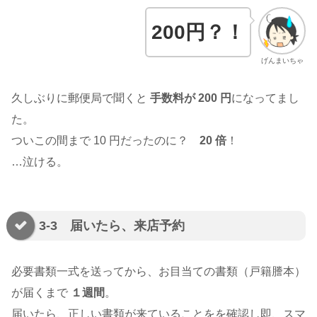
200円？！
げんまいちゃ
久しぶりに郵便局で聞くと
手数料が 200 円
になってまし
た。
ついこの間まで 10 円だったのに？
20 倍
！
…泣ける。
3-3 届いたら、来店予約
必要書類一式を送ってから、お目当ての書類（戸籍謄本）
が届くまで
１週間
。
届いたら、正しい書類が来ていることをを確認し即、スマ